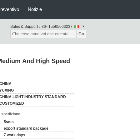
preventivo
Notizie
Sales & Support：
86--15565063237
Go
 Medium And High Speed
CHINA
YUXING
CHINA LIGHT INDUSTRY STANDARD
CUSTOMIZED
 spedizione:
:
5sets
export standard package
7 work days