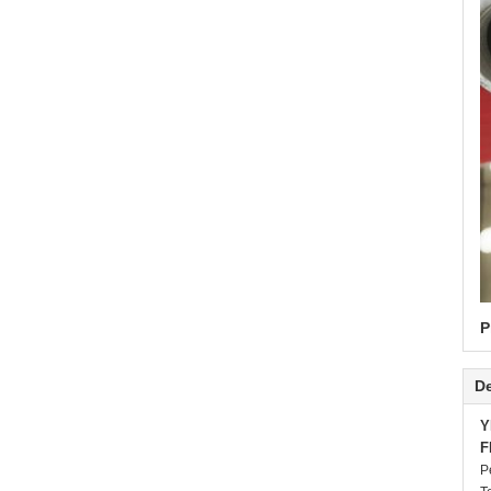
P
De
Y
F
P