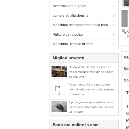
Schermo per la polpa
pulitore ad alta densità
Macchina del separatore della fibra
Pulitore della polpa
Macchina utensile di carta
Mat
Migliori prodotti
Rotary Joint Of Dryer Section Of
Me
Paper Machine Medium And High
Speed Dryer
Con
Pezzi meccanici di carta correnti
ritenuti del sostenitore del sensore
T
di direzione
Tipo di gomma pneumatico pezzi
T
meccanici della molla pneumatica
GF di carta
S
M
Sono ora online in chat
M