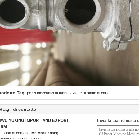
rodotto Tag:
pezzi meccanici di fabbricazione di piatto di carta
ttagli di contatto
IWU YUXING IMPORT AND EXPORT
Invia la tua richiesta
IRM
ersona di contatto:
Mr. Mark Zhang