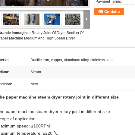
Payment Terms:
Contatto
Grande immagine :
Rotary Joint Of Dryer Section Of
Paper Machine Medium And High Speed Dryer
erial:
Ductile iron, copper, aluminum alloy, stainless steel
dium:
Steam
dition:
New
he paper machine steam dryer rotary joint in different size
he paper machine steam dryer rotary joint in different size
cope of application:
aximum speed: ≤100RPM
aximum temperature: ≤220 ℃